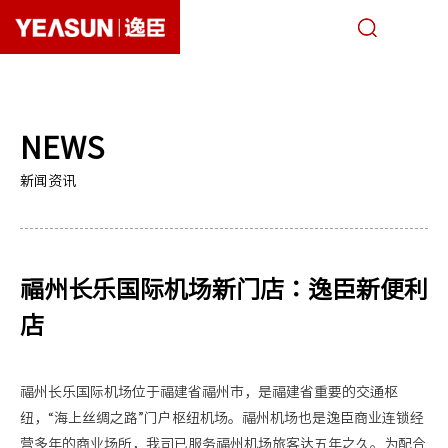
关于逸臣
NEWS
唯忆面馆
新闻资讯
经营模式
自有品牌
福州长乐国际机场新门店：逸臣新便利
商务合作
店
采购招标
福州长乐国际机场位于福建省福州市，是福建省重要的交通枢
新闻媒体
纽，“海上丝绸之路”门户枢纽机场。福州机场也是逸臣商业连锁经
营多年的商业场所，我司已服务福州机场旅客达五年之久。为配合