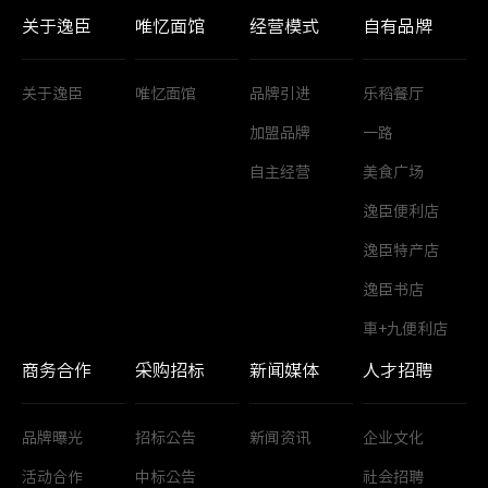
关于逸臣
唯忆面馆
经营模式
自有品牌
关于逸臣
唯忆面馆
品牌引进
乐稻餐厅
加盟品牌
一路
自主经营
美食广场
逸臣便利店
逸臣特产店
逸臣书店
車+九便利店
商务合作
采购招标
新闻媒体
人才招聘
品牌曝光
招标公告
新闻资讯
企业文化
活动合作
中标公告
社会招聘