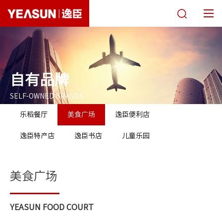
关于逸臣
唯忆面馆
自有品牌
SELF-OWNED BRANDS
经营模式
乐稻餐厅
美食广场
逸臣便利店
自有品牌
逸臣特产店
逸臣书店
儿童乐园
商务合作
采购招标
美食广场
新闻媒体
YEASUN FOOD COURT