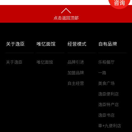
点击返回顶部
关于逸臣
唯忆面馆
经营模式
自有品牌
关于逸臣
唯忆面馆
品牌引进
乐稻餐厅
加盟品牌
一路
自主经营
美食广场
逸臣便利店
逸臣特产店
逸臣书店
車+九便利店