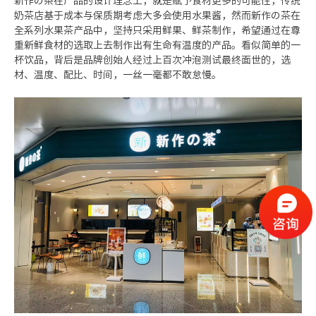
新作の茶在产品的设计理念上，就是赋予食材更多的可能性，传统
奶茶店基于成本与保质期考虑大多会使用水果酱，然而新作の茶在
全系列水果茶产品中，坚持只采用鲜果、鲜茶制作，希望通过在尊
重新鲜食材的选取上去制作出有生命有温度的产品。看似简单的一
杯饮品，背后是品牌创始人经过上百次冲泡测试最终面世的，选
材、温度、配比、时间，一丝一毫都不敢怠慢。