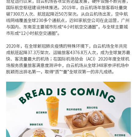
人才招聘
现址运行以来，白云机场各项业务迅猛发展，硬件设施不断完善，
国际航空枢纽建设持续推进。
2019
年，白云机场年旅客吞吐量突
破
7300
万人次、航班起降近
50
万架次。从白云机场出发，空中航
联系我们
线网络覆盖全球
230
多个通航点，近
80
家航空公司在此运营，广州
与国内、东南亚主要城市形成“
4
小时航空交通圈”，与全球主要城
市形成“
12
小时航空交通圈”。
2020年，在全球新冠肺炎疫情的特殊环境下，白云机场全年共完
成航班起降
37.3
万架次、运输旅客
4376.8
万人次，成为全球复苏最
快、客流量最大的机场；在国际机场协会（
ACI
）
2020
年度全球机
场服务质量旅客满意度测评中，白云机场从全球
348
家参评机场中
脱颖而出排名第一，取得“质”“量”全球双第一的非凡成绩。