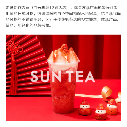
走进新作の茶（白云机场
T2
到达店），你会发现店面形象设计采
用简约日式风格，通透温暖的白色空间搭配木色家具，结合现代简
约风格的不锈钢吧台，区别于传统奶茶店的视觉概念，体现时尚、
简约、年轻化的品牌形象。