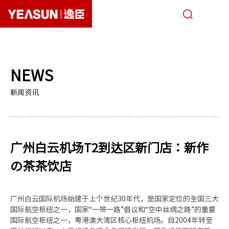
关于逸臣
NEWS
唯忆面馆
新闻资讯
经营模式
自有品牌
广州白云机场T2到达区新门店：新作
商务合作
の茶茶饮店
采购招标
广州白云国际机场始建于上个世纪
30
年代，是国家定位的全国三大
新闻媒体
国际航空枢纽之一，国家“一带一路”倡议和“空中丝绸之路”的重要
国际航空枢纽之一，粤港澳大湾区核心枢纽机场。自
2004
年转至