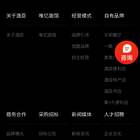
人才招聘
关于逸臣
唯忆面馆
经营模式
自有品牌
联系我们
关于逸臣
唯忆面馆
品牌引进
乐稻餐厅
加盟品牌
一路
自主经营
美食广场
逸臣便利店
逸臣特产店
逸臣书店
車+九便利店
商务合作
采购招标
新闻媒体
人才招聘
品牌曝光
招标公告
新闻资讯
企业文化